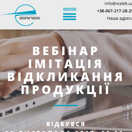
info@vialek.u
меню
+38-067-217-28-2
TOGGLE_NAVIGATION
Наша адрес
ВЕБІНАР
ІМІТАЦІЯ
ВІДКЛИКАННЯ
ПРОДУКЦІЇ
ВІДБУВСЯ