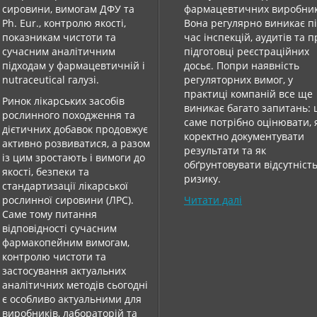
сировини, вимогам ДФУ та
фармацевтичних виробник
Ph. Eur., контролю якості,
Вона регулярно виникає п
показникам чистоти та
час інспекцій, аудитів та 
сучасним аналітичним
підготовці реєстраційних
підходам у фармацевтичній і
досьє. Попри наявність
nutraceutical галузі.
регуляторних вимог, у
практиці компаній все ще
Ринок лікарських засобів
виникає багато запитань:
рослинного походження та
саме потрібно оцінювати, 
дієтичних добавок продовжує
коректно документувати
активно розвиватися, а разом
результати та як
із цим зростають і вимоги до
обґрунтовувати відсутніст
якості, безпеки та
ризику.
стандартизації лікарської
рослинної сировини (ЛРС).
Читати далі
Саме тому питання
відповідності сучасним
фармакопейним вимогам,
контролю чистоти та
застосування актуальних
аналітичних методів сьогодні
є особливо актуальними для
виробників, лабораторій та