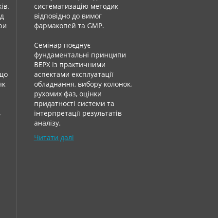
ів.
систематизацію методик
ід
відповідно до вимог
при
фармакопей та GMP.
Семінар поєднує
фундаментальні принципи
ВЕРХ із практичними
 що
аспектами експлуатації
як
обладнання, вибору колонок,
рухомих фаз, оцінки
придатності системи та
ь
інтерпретації результатів
аналізу.
Читати далі