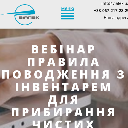
info@vialek.u
меню
+38-067-217-28-2
TOGGLE_NAVIGATION
Наша адрес
ВЕБІНАР
ПРАВИЛА
ПОВОДЖЕННЯ З
ІНВЕНТАРЕМ
ДЛЯ
ПРИБИРАННЯ
ЧИСТИХ