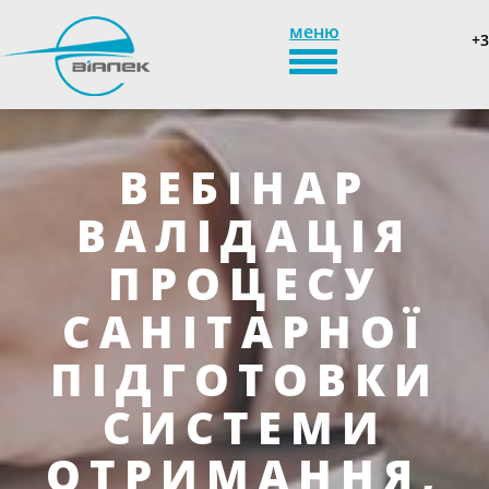
меню
+3
TOGGLE_NAVIGATION
ВЕБІНАР
ВАЛІДАЦІЯ
ПРОЦЕСУ
САНІТАРНОЇ
ПІДГОТОВКИ
СИСТЕМИ
ОТРИМАННЯ,