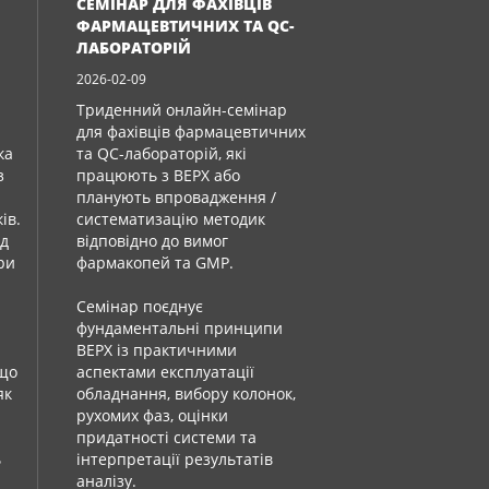
СЕМІНАР ДЛЯ ФАХІВЦІВ
ФАРМАЦЕВТИЧНИХ ТА QC-
ЛАБОРАТОРІЙ
2026-02-09
Триденний онлайн-семінар
для фахівців фармацевтичних
ка
та QC-лабораторій, які
з
працюють з ВЕРХ або
планують впровадження /
ів.
систематизацію методик
ід
відповідно до вимог
при
фармакопей та GMP.
Семінар поєднує
фундаментальні принципи
ВЕРХ із практичними
 що
аспектами експлуатації
як
обладнання, вибору колонок,
рухомих фаз, оцінки
придатності системи та
ь
інтерпретації результатів
аналізу.