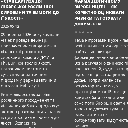
«СТАНДАРТИЗАЦІЯ
ФАРМАЦЕВТИЧНОМУ
ЛІКАРСЬКОЇ РОСЛИННОЇ
ВИРОБНИЦТВІ — ЯК
СИРОВИНИ ТА ВИМОГИ ДО
КОРЕКТНО ОЦІНЮВАТИ
ЇЇ ЯКОСТІ»
РИЗИКИ ТА ГОТУВАТИ
ДОКУМЕНТИ
2026-05-12
2026-03-02
09 червня 2026 року компанія
Vialek проведе вебінар,
Тема нітрозамінів уже кіль
присвячений стандартизації
років залишається однією 
лікарської рослинної
найчутливіших для
сировини, вимогам ДФУ та
фармацевтичних виробник
Ph. Eur., контролю якості,
Вона регулярно виникає п
показникам чистоти та
час інспекцій, аудитів та 
сучасним аналітичним
підготовці реєстраційних
підходам у фармацевтичній і
досьє. Попри наявність
nutraceutical галузі.
регуляторних вимог, у
практиці компаній все ще
Ринок лікарських засобів
виникає багато запитань:
рослинного походження та
саме потрібно оцінювати, 
дієтичних добавок продовжує
коректно документувати
активно розвиватися, а разом
результати та як
із цим зростають і вимоги до
обґрунтовувати відсутніст
якості, безпеки та
ризику.