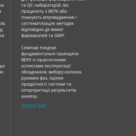
ка
та QC-лабораторій, які
з
працюють з ВЕРХ або
планують впровадження /
ів.
систематизацію методик
ід
відповідно до вимог
при
фармакопей та GMP.
Семінар поєднує
фундаментальні принципи
ВЕРХ із практичними
 що
аспектами експлуатації
як
обладнання, вибору колонок,
рухомих фаз, оцінки
придатності системи та
ь
інтерпретації результатів
аналізу.
Читати далі