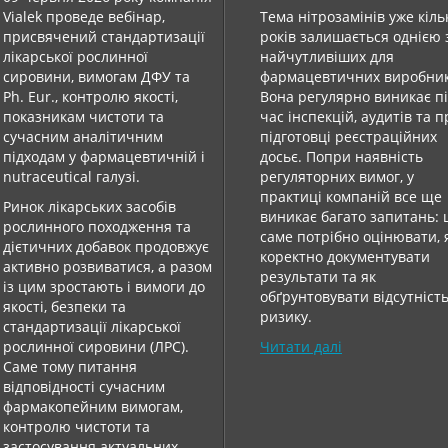
Vialek проведе вебінар,
Тема нітрозамінів уже кіль
присвячений стандартизації
років залишається однією 
лікарської рослинної
найчутливіших для
сировини, вимогам ДФУ та
фармацевтичних виробник
Ph. Eur., контролю якості,
Вона регулярно виникає п
показникам чистоти та
час інспекцій, аудитів та 
сучасним аналітичним
підготовці реєстраційних
підходам у фармацевтичній і
досьє. Попри наявність
nutraceutical галузі.
регуляторних вимог, у
практиці компаній все ще
Ринок лікарських засобів
виникає багато запитань:
рослинного походження та
саме потрібно оцінювати, 
дієтичних добавок продовжує
коректно документувати
активно розвиватися, а разом
результати та як
із цим зростають і вимоги до
обґрунтовувати відсутніст
якості, безпеки та
ризику.
стандартизації лікарської
рослинної сировини (ЛРС).
Читати далі
Саме тому питання
відповідності сучасним
фармакопейним вимогам,
контролю чистоти та
застосування актуальних