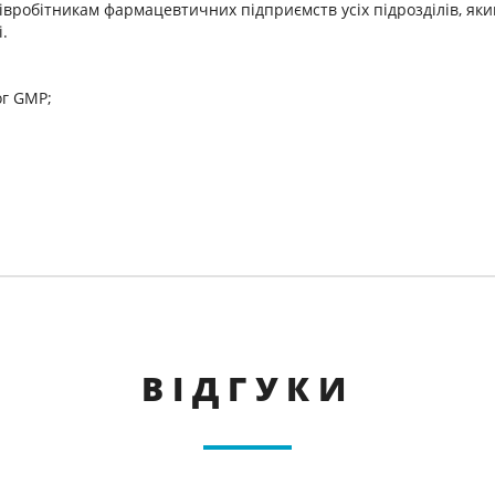
вробітникам фармацевтичних підприємств усіх підрозділів, як
.
ог GMP;
ВІДГУКИ