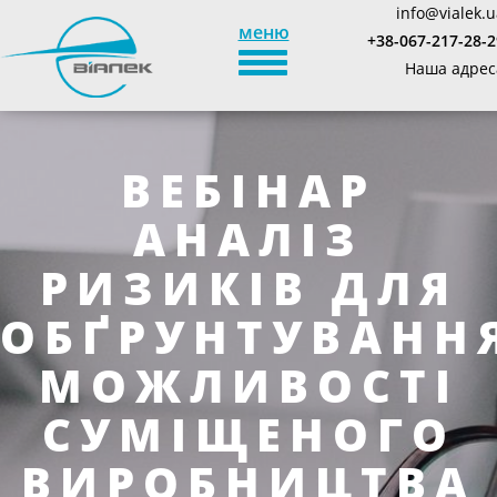
info@vialek.u
меню
+38-067-217-28-2
TOGGLE_NAVIGATION
Наша адрес
ВЕБІНАР
АНАЛІЗ
РИЗИКІВ ДЛЯ
ОБҐРУНТУВАНН
МОЖЛИВОСТІ
СУМІЩЕНОГО
ВИРОБНИЦТВА