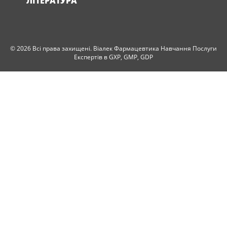
ЛІТЕРАТУРА
© 2026 Всі права захищені. Віалек Фармацевтика Навчання Послуги
Експертів в GXP, GMP, GDP