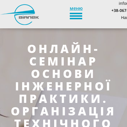
info
меню
+38-067
TOGGLE_NAVIGATION
На
ОНЛАЙН-
СЕМІНАР
ОСНОВИ
ІНЖЕНЕРНОЇ
ПРАКТИКИ.
ОРГАНІЗАЦІЯ
ТЕХНІЧНОГО