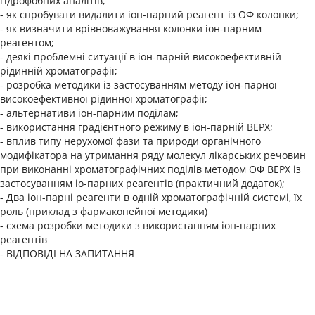
гідрофобних аналітів;
- як спробувати видалити іон-парний реагент із ОФ колонки;
- як визначити врівноважування колонки іон-парним
реагентом;
- деякі проблемні ситуації в іон-парній високоефективній
рідинній хроматографії;
- розробка методики із застосуванням методу іон-парної
високоефективної рідинної хроматографії;
- альтернативи іон-парним поділам;
- використання градієнтного режиму в іон-парній ВЕРХ;
- вплив типу нерухомої фази та природи органічного
модифікатора на утримання ряду молекул лікарських речовин
при виконанні хроматографічних поділів методом ОФ ВЕРХ із
застосуванням іо-парних реагентів (практичний додаток);
- Два іон-парні реагенти в одній хроматографічній системі, їх
роль (приклад з фармакопейної методики)
- схема розробки методики з використанням іон-парних
реагентів
- ВІДПОВІДІ НА ЗАПИТАННЯ