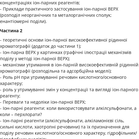
концентраціях іон-парних реагентів;
- Приклади практичного застосування іон-парної ВЕРХ
(розподіл неорганічних та металорганічних сполук;
енантіомерні поділи).
Частина 2
- теоретичні основи іон-парної високоефективної рідинної
хроматографії (додаток до частини 1);
- Іон-парна ВЕРХ у картинках (графічні ілюстрації механізмів
поділу у методі іон-парної ВЕРХ);
- механізми утримання в іон-парній високоефективній рідинній
хроматографії (розподільна та адсорбційна моделі);
- Роль рН при утримуванні речовин кислотного/основного
характеру;
- роль у утримуванні змін у концентрації та вигляді іон-парного
реагенту;
- Переваги та недоліки іон-парної ВЕРХ;
- Іон-парні реагенти: коли використовувати алкілсульфонати, а
коли – перхлорати?
- Іон-парні реагенти (алкілсульфонати, алкіламонієві сіль,
сильні кислоти, хаотропні речовини) та їх призначення для
поділу речовин кислотного/основного характеру, гідрофільних/