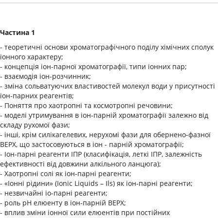
Частина 1
- теоретичні основи хроматографічного поділу хімічних сполук
іонного характеру;
- концепція іон-парної хроматографії, типи іонних пар;
- взаємодія іон-розчинник;
- зміна сольватуючих властивостей молекул води у присутності
іон-парних реагентів;
- Поняття про хаотропні та космотропні речовини;
- моделі утримування в іон-парній хроматографії залежно від
складу рухомої фази;
- інші, крім силікагелевих, нерухомі фази для обернено-фазної
ВЕРХ, що застосовуються в іон - парній хроматографії;
- Іон-парні реагенти ІПР (класифікація, леткі ІПР, залежність
ефективності від довжини алкільного ланцюга);
- Хаотропні солі як іон-парні реагенти;
- «Іонні рідини» (Ionic Liquids – Ils) як іон-парні реагенти;
- незвичайні іо-парні реагенти;
- роль рН елюенту в іон-парній ВЕРХ;
- вплив зміни іонної сили елюентів при постійних