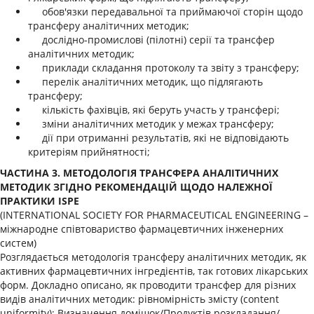
обов'язки передавальної та приймаючої сторін щодо
трансферу аналітичних методик;
дослідно-промислові (пілотні) серії та трансфер
аналітичних методик;
приклади складання протоколу та звіту з трансферу;
перелік аналітичних методик, що підлягають
трансферу;
кількість фахівців, які беруть участь у трансфері;
зміни аналітичних методик у межах трансферу;
дії при отриманні результатів, які не відповідають
критеріям прийнятності;
ЧАСТИНА 3. МЕТОДОЛОГІЯ ТРАНСФЕРА АНАЛІТИЧНИХ
МЕТОДИК ЗГІДНО РЕКОМЕНДАЦІЙ ЩОДО НАЛЕЖНОЇ
ПРАКТИКИ ISPE
(INTERNATIONAL SOCIETY FOR PHARMACEUTICAL ENGINEERING –
міжнародне співтовариство фармацевтичних інженерних
систем)
Розглядається методологія трансферу аналітичних методик, як
активних фармацевтичних інгредієнтів, так готових лікарських
форм. Докладно описано, як проводити трансфер для різних
видів аналітичних методик: рівномірність змісту (content
uniformity); Визначення домішок/Продуктів розкладання/