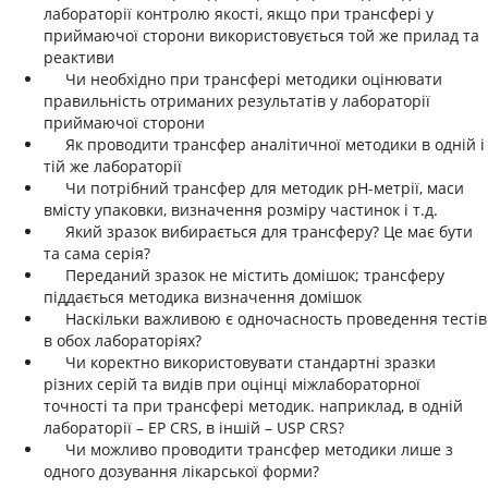
лабораторії контролю якості, якщо при трансфері у
приймаючої сторони використовується той же прилад та
реактиви
Чи необхідно при трансфері методики оцінювати
правильність отриманих результатів у лабораторії
приймаючої сторони
Як проводити трансфер аналітичної методики в одній і
тій же лабораторії
Чи потрібний трансфер для методик рН-метрії, маси
вмісту упаковки, визначення розміру частинок і т.д.
Який зразок вибирається для трансферу? Це має бути
та сама серія?
Переданий зразок не містить домішок; трансферу
піддається методика визначення домішок
Наскільки важливою є одночасность проведення тестів
в обох лабораторіях?
Чи коректно використовувати стандартні зразки
різних серій та видів при оцінці міжлабораторної
точності та при трансфері методик. наприклад, в одній
лабораторії – EP CRS, в іншій – USP CRS?
Чи можливо проводити трансфер методики лише з
одного дозування лікарської форми?