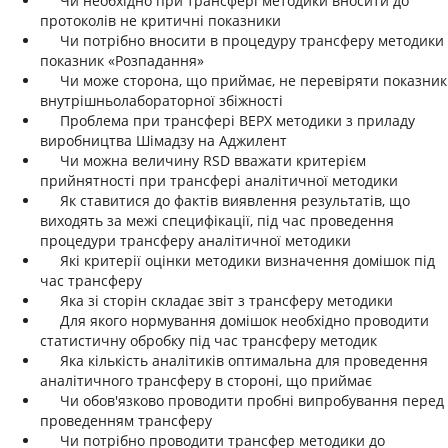
Чи необхідно при трансфері методики вносити до
протоколів не критичні показники
Чи потрібно вносити в процедуру трансферу методики
показник «Розпадання»
Чи може сторона, що приймає, не перевіряти показник
внутрішньолабораторної збіжності
Проблема при трансфері ВЕРХ методики з приладу
виробництва Шімадзу на Аджилент
Чи можна величину RSD вважати критерієм
прийнятності при трансфері аналітичної методики
Як ставитися до фактів виявлення результатів, що
виходять за межі специфікації, під час проведення
процедури трансферу аналітичної методики
Які критерії оцінки методики визначення домішок під
час трансферу
Яка зі сторін складає звіт з трансферу методики
Для якого нормування домішок необхідно проводити
статистичну обробку під час трансферу методик
Яка кількість аналітиків оптимальна для проведення
аналітичного трансферу в стороні, що приймає
Чи обов'язково проводити пробні випробування перед
проведенням трансферу
Чи потрібно проводити трансфер методики до