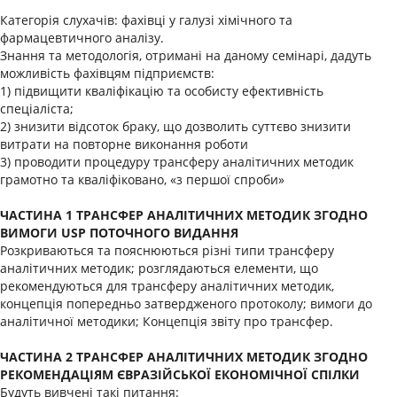
Категорія слухачів: фахівці у галузі хімічного та
фармацевтичного аналізу.
Знання та методологія, отримані на даному семінарі, дадуть
можливість фахівцям підприємств:
1) підвищити кваліфікацію та особисту ефективність
спеціаліста;
2) знизити відсоток браку, що дозволить суттєво знизити
витрати на повторне виконання роботи
3) проводити процедуру трансферу аналітичних методик
грамотно та кваліфіковано, «з першої спроби»
ЧАСТИНА 1 ТРАНСФЕР АНАЛІТИЧНИХ МЕТОДИК ЗГОДНО
ВИМОГИ USP ПОТОЧНОГО ВИДАННЯ
Розкриваються та пояснюються різні типи трансферу
аналітичних методик; розглядаються елементи, що
рекомендуються для трансферу аналітичних методик,
концепція попередньо затвердженого протоколу; вимоги до
аналітичної методики; Концепція звіту про трансфер.
ЧАСТИНА 2 ТРАНСФЕР АНАЛІТИЧНИХ МЕТОДИК ЗГОДНО
РЕКОМЕНДАЦІЯМ ЄВРАЗІЙСЬКОЇ ЕКОНОМІЧНОЇ СПІЛКИ
Будуть вивчені такі питання: