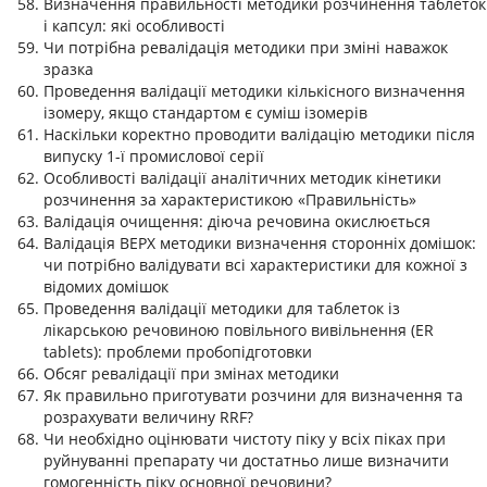
Визначення правильності методики розчинення таблеток
і капсул: які особливості
Чи потрібна ревалідація методики при зміні наважок
зразка
Проведення валідації методики кількісного визначення
ізомеру, якщо стандартом є суміш ізомерів
Наскільки коректно проводити валідацію методики після
випуску 1-ї промислової серії
Особливості валідації аналітичних методик кінетики
розчинення за характеристикою «Правильність»
Валідація очищення: діюча речовина окислюється
Валідація ВЕРХ методики визначення сторонніх домішок:
чи потрібно валідувати всі характеристики для кожної з
відомих домішок
Проведення валідації методики для таблеток із
лікарською речовиною повільного вивільнення (ER
tablets): проблеми пробопідготовки
Обсяг ревалідації при змінах методики
Як правильно приготувати розчини для визначення та
розрахувати величину RRF?
Чи необхідно оцінювати чистоту піку у всіх піках при
руйнуванні препарату чи достатньо лише визначити
гомогенність піку основної речовини?