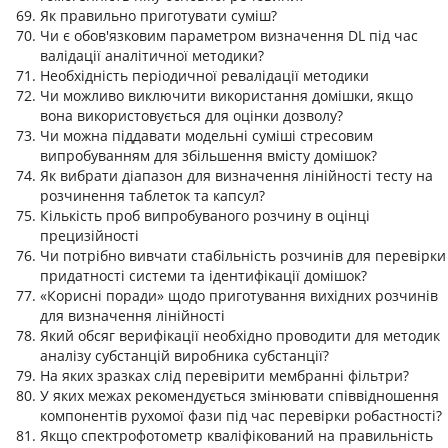
Як правильно приготувати суміш?
Чи є обов'язковим параметром визначення DL під час
валідації аналітичної методики?
Необхідність періодичної ревалідації методики
Чи можливо виключити використання домішки, якщо
вона використовується для оцінки дозволу?
Чи можна піддавати модельні суміші стресовим
випробуванням для збільшення вмісту домішок?
Як вибрати діапазон для визначення лінійності тесту на
розчинення таблеток та капсул?
Кількість проб випробуваного розчину в оцінці
прецизійності
Чи потрібно вивчати стабільність розчинів для перевірки
придатності системи та ідентифікації домішок?
«Корисні поради» щодо приготування вихідних розчинів
для визначення лінійності
Який обсяг верифікації необхідно проводити для методик
аналізу субстанцій виробника субстанції?
На яких зразках слід перевірити мембранні фільтри?
У яких межах рекомендується змінювати співвідношення
компонентів рухомої фази під час перевірки робастності?
Якщо спектрофотометр кваліфікований на правильність