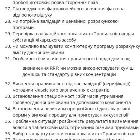
пробопідготовки: поява сторонніх піків
Підтвердження фармакопейного значення фактора
відносного відгуку
Чи потрібна валідація ліцензійної розрахункової
програми
Перевірка валідаційного показника «Правильність» для
субстанції лікарського засобу
Чи можливо валідувати комп'ютерну програму розрахунку
вмісту діючої речовини
Особливості визначення правильності щодо домішок;
визначення RRF: чи можна використовувати суміш
домішок та стандарту різних концентрацій
Вивчення правильності під час валідації (верифікації)
методики кількісного визначення екстрактів
Встановлення специфічності: збіг часів утримання
головної діючої речовини та допоміжного компонента
Встановлення величини прецизійності для лікарської
форми у вигляді порошку для приготування суспензії
Проблемна ситуація: розбіжність результатів визначення
вологи в таблетковій масі, отриманих різними приладами
Вибір стандарту визначення показника «Правильність»
Як встановлювати критерії для показника «Чистота