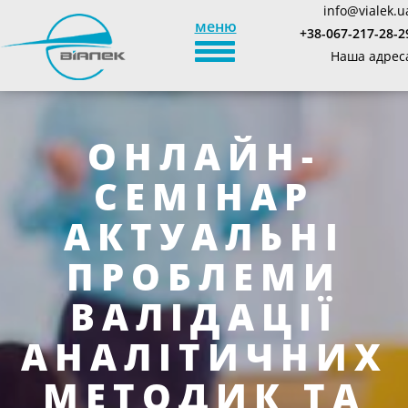
info@vialek.u
меню
+38-067-217-28-2
TOGGLE_NAVIGATION
Наша адрес
ОНЛАЙН-
СЕМІНАР
АКТУАЛЬНІ
ПРОБЛЕМИ
ВАЛІДАЦІЇ
АНАЛІТИЧНИХ
МЕТОДИК ТА