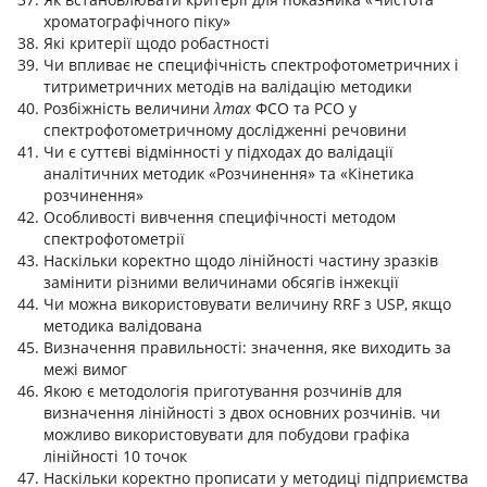
хроматографічного піку»
Які критерії щодо робастності
Чи впливає не специфічність спектрофотометричних і
титриметричних методів на валідацію методики
Розбіжність величини
λmax
ФСО та РСО у
спектрофотометричному дослідженні речовини
Чи є суттєві відмінності у підходах до валідації
аналітичних методик «Розчинення» та «Кінетика
розчинення»
Особливості вивчення специфічності методом
спектрофотометрії
Наскільки коректно щодо лінійності частину зразків
замінити різними величинами обсягів інжекції
Чи можна використовувати величину RRF з USP, якщо
методика валідована
Визначення правильності: значення, яке виходить за
межі вимог
Якою є методологія приготування розчинів для
визначення лінійності з двох основних розчинів. чи
можливо використовувати для побудови графіка
лінійності 10 точок
Наскільки коректно прописати у методиці підприємства