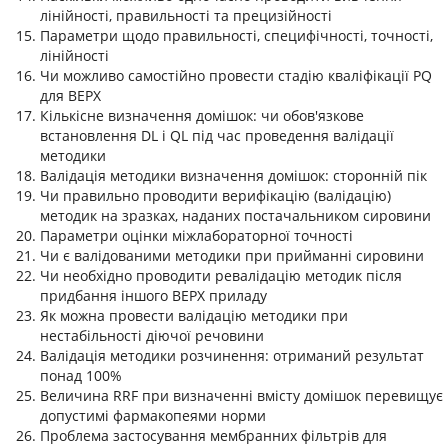
лінійності, правильності та прецизійності
Параметри щодо правильності, специфічності, точності,
лінійності
Чи можливо самостійно провести стадію кваліфікації PQ
для ВЕРХ
Кількісне визначення домішок: чи обов'язкове
встановлення DL і QL під час проведення валідації
методики
Валідація методики визначення домішок: сторонній пік
Чи правильно проводити верифікацію (валідацію)
методик на зразках, наданих постачальником сировини
Параметри оцінки міжлабораторної точності
Чи є валідованими методики при прийманні сировини
Чи необхідно проводити ревалідацію методик після
придбання іншого ВЕРХ приладу
Як можна провести валідацію методики при
нестабільності діючої речовини
Валідація методики розчинення: отриманий результат
понад 100%
Величина RRF при визначенні вмісту домішок перевищує
допустимі фармакопеями норми
Проблема застосування мембранних фільтрів для