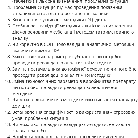
(таблетки), кількісне визначення: проблемна ситуація
Проблемна ситуація під час проведення показника
«правильність», тест на розчинення, кошики
Визначення чутливості методики (DL): деталі
Особливості валідації методики кількісного визначення
діючої речовини у субстанції методом титриметричного
аналізу
Чи коректно в СОП щодо валідації аналітичної методики
включити вимоги FDA
Зміна фізичних параметрів субстанції: чи потрібно
проводити ревалідацію аналітичної методики
Заміна постачальника допоміжної речовини: чи потрібно
проводити ревалідацію аналітичної методики
Зміна технологічних параметрів виробництва препарату:
чи потрібно проводити ревалідацію аналітичної
методики
Чи можна виключити з методики використання стандарту
домішки
Встановлення специфічності з використанням стресових
умов: проблемна ситуація
Чи можливо проводити валідацію методики, не маючи
зразка плацебо
Наскільки можливо одночасно проводити вивчення