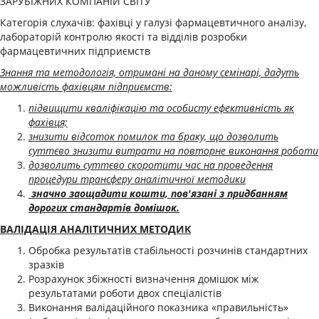
ЗАРУБІЖНИХ КОМПАНІЙ СВІТУ
Категорія слухачів: фахівці у галузі фармацевтичного аналізу,
лабораторій контролю якості та відділів розробки
фармацевтичних підприємств
Знання та методологія, отримані на даному семінарі, дадуть
можливість фахівцям підприємств:
підвищити кваліфікацію та особисту ефективність як
фахівця;
знизити відсоток помилок та браку, що дозволить
суттєво знизити витрати на повторне виконання роботи
дозволить суттєво скоротити час на проведення
процедури трансферу аналітичної методики
значно заощадити кошти, пов'язані з придбанням
дорогих стандартів домішок.
ВАЛІДАЦІЯ АНАЛІТИЧНИХ МЕТОДИК
Обробка результатів стабільності розчинів стандартних
зразків
Розрахунок збіжності визначення домішок між
результатами роботи двох спеціалістів
Виконання валідаційного показника «правильність»