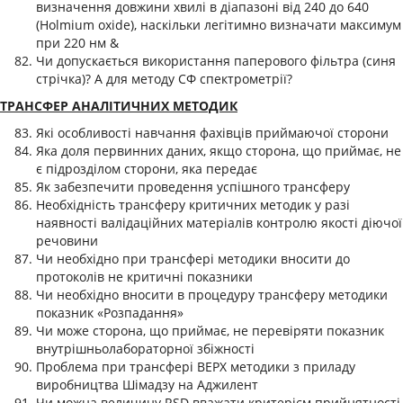
визначення довжини хвилі в діапазоні від 240 до 640
(Holmium oxide), наскільки легітимно визначати максимум
при 220 нм &
Чи допускається використання паперового фільтра (синя
стрічка)? А для методу СФ спектрометрії?
ТРАНСФЕР АНАЛІТИЧНИХ МЕТОДИК
Які особливості навчання фахівців приймаючої сторони
Яка доля первинних даних, якщо сторона, що приймає, не
є підрозділом сторони, яка передає
Як забезпечити проведення успішного трансферу
Необхідність трансферу критичних методик у разі
наявності валідаційних матеріалів контролю якості діючої
речовини
Чи необхідно при трансфері методики вносити до
протоколів не критичні показники
Чи необхідно вносити в процедуру трансферу методики
показник «Розпадання»
Чи може сторона, що приймає, не перевіряти показник
внутрішньолабораторної збіжності
Проблема при трансфері ВЕРХ методики з приладу
виробництва Шімадзу на Аджилент
Чи можна величину RSD вважати критерієм прийнятності