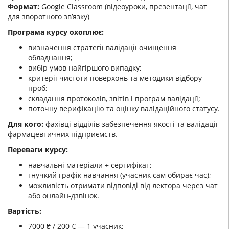
Формат:
Google Classroom (відеоуроки, презентації, чат
для зворотного зв’язку)
Програма курсу охоплює:
визначення стратегії валідації очищення
обладнання;
вибір умов найгіршого випадку;
критерії чистоти поверхонь та методики відбору
проб;
складання протоколів, звітів і програм валідації;
поточну верифікацію та оцінку валідаційного статусу.
Для кого:
фахівці відділів забезпечення якості та валідації
фармацевтичних підприємств.
Переваги курсу:
навчальні матеріали + сертифікат;
гнучкий графік навчання (учасник сам обирає час);
можливість отримати відповіді від лектора через чат
або онлайн-дзвінок.
Вартість:
7000 ₴ / 200 € — 1 учасник;