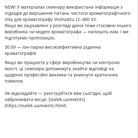
NEW! У матеріалах семінару використана інформація з
підходів до вирішення питань чистоти хроматографічного
піку для хроматографу Shimadzu LC-400 X3.
Якщо ви зацікавлені у розгляді даної теми стосовно іншого
виробника чи моделі хроматографа — напишіть нам, і ми
підготуємо пропозицію.
30.09 — Іон-парна високоефективна рідинна
хроматографія
Якщо ви працюєте у сфері виробництва чи контролю
якості, ці семінари допоможуть знайти відповіді на
щоденні професійні виклики та уникнути критичних
помилок.
Не відкладайте — реєструйтеся вже сьогодні, щоб
забронювати місце: [vialek.ua/events]
(https://vialek.ua/events.html)