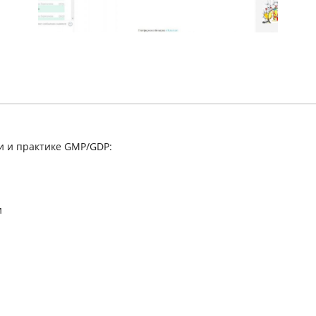
и и практике GMP/GDP:
и