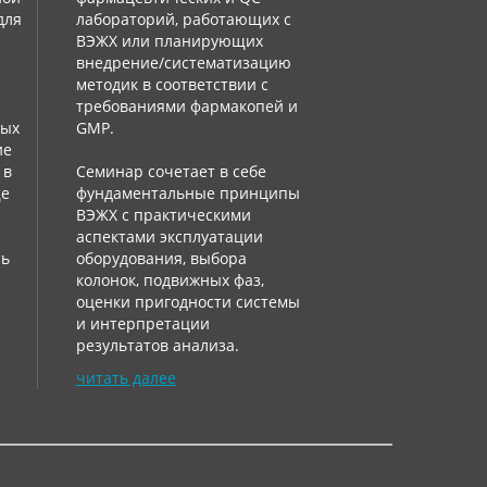
для
лабораторий, работающих с
ВЭЖХ или планирующих
внедрение/систематизацию
методик в соответствии с
требованиями фармакопей и
ных
GMP.
ие
 в
Семинар сочетает в себе
ще
фундаментальные принципы
:
ВЭЖХ с практическими
аспектами эксплуатации
ть
оборудования, выбора
колонок, подвижных фаз,
оценки пригодности системы
и интерпретации
результатов анализа.
читать далее