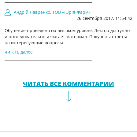
Андрій Лавренко, ТОВ «Юрія-Фарм»
26 сентября 2017, 11:54:42
Обучение проведено на высоком уровне. Лектор доступно
и последовательно излагает материал. Получены ответы
на интересующие вопросы.
читать далее
Юлія Слюсар, ПАТ «Фармак»
ЧИТАТЬ ВСЕ КОММЕНТАРИИ
Семінар проведений на високому рівні. Прослухана тема
виявилася актуальною для подальшої роботи. Щиро
вдячна за надану цікаву змістовну інформацію
організаторам і лектору.
читать далее