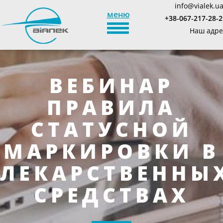
info@vialek.u
меню
+38-067-217-28-2
TOGGLE_NAVIGATION
Наш адре
ВЕБИНАР
ПРАВИЛА
СТАТУСНОЙ
МАРКИРОВКИ В
ЛЕКАРСТВЕННЫ
СРЕДСТВАХ