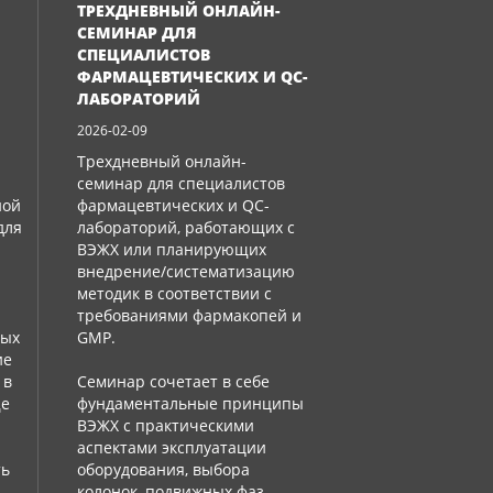
ТРЕХДНЕВНЫЙ ОНЛАЙН-
СЕМИНАР ДЛЯ
СПЕЦИАЛИСТОВ
ФАРМАЦЕВТИЧЕСКИХ И QC-
ЛАБОРАТОРИЙ
2026-02-09
Трехдневный онлайн-
семинар для специалистов
ной
фармацевтических и QC-
для
лабораторий, работающих с
ВЭЖХ или планирующих
внедрение/систематизацию
методик в соответствии с
требованиями фармакопей и
ных
GMP.
ие
 в
Семинар сочетает в себе
ще
фундаментальные принципы
:
ВЭЖХ с практическими
аспектами эксплуатации
ть
оборудования, выбора
колонок, подвижных фаз,