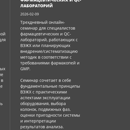
ЛАБОРАТОРИЙ
2026-02-09
Трехдневный онлайн-
семинар для специалистов
ной
фармацевтических и QC-
для
лабораторий, работающих с
ВЭЖХ или планирующих
внедрение/систематизацию
методик в соответствии с
требованиями фармакопей и
ных
GMP.
ие
 в
Семинар сочетает в себе
ще
фундаментальные принципы
:
ВЭЖХ с практическими
аспектами эксплуатации
ть
оборудования, выбора
колонок, подвижных фаз,
оценки пригодности системы
и интерпретации
результатов анализа.