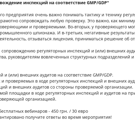
вождение инспекций на соответствие GMP/GDP"
о предприятия очень важно понимать тактику и технику регуля
 грамотно сопровождать любую проверку. Это важно, как миним
оверяющими и проверяемыми. Во-вторых, у проверяющего могу
ромышленного шпионажа. И в-третьих, негативные результаты 
ятельность, отзываться лицензия, приниматься решение об от
и сопровождению регуляторных инспекций и (или) внешних ауди
тва, руководителям вовлеченных структурных подразделений и
й и (или) внешних аудитов на соответствие GMP/GDP.
 и проверяемых в ходе регуляторных инспекций и внешних ауд
кций и внешних аудитов со стороны проверяемой организации.
емой площадки в ходе регуляторных инспекций и аудитов на пр
роверяющей организацией.
есплатных вебинаров - 450 грн. / 30 евро
рантировано получите ответы во время мероприятия!