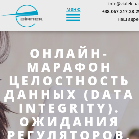
info@vialek.ua
меню
+38-067-217-28-2
TOGGLE_NAVIGATION
Наш адре
ОНЛАЙН-
МАРАФОН
ЦЕЛОСТНОСТЬ
ДАННЫХ (DATA
INTEGRITY).
ОЖИДАНИЯ
РЕГУЛЯТОРОВ,