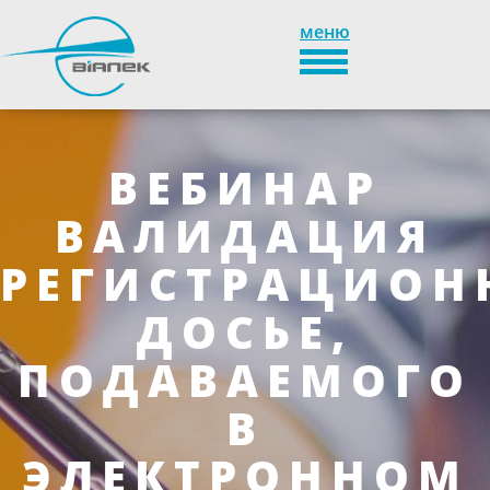
меню
TOGGLE_NAVIGATION
ВЕБИНАР
ВАЛИДАЦИЯ
РЕГИСТРАЦИОН
ДОСЬЕ,
ПОДАВАЕМОГО
В
ЭЛЕКТРОННОМ