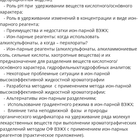
- Роль рН при удерживании веществ кислотного/оснóвного
характера;
- Роль в удерживании изменений в концентрации и виде ион-
парного реагента;
- Преимущества и недостатки ион-парной ВЭЖХ;
- Ион-парные реагенты: когда использовать
алкилсульфонаты, а когда – перхлораты?
- Ион-парные реагенты (алкилсульфонаты, алкиламмониевые
соль, сильные кислоты, хаотропные вещества) и их
предназначение для разделения веществ кислотного/
оснóвного характера, гидрофильных/гидрофобных аналитов;
- Некоторые проблемные ситуации в ион-парной
высокоэффективной жидкостной хроматографии
- Разработка методики с применением метода ион-парной
высокоэффективной жидкостной хроматографии;
- Альтернативы ион-парным разделениям;
- Использование градиентного режима в ион-парной ВЭЖХ;
- Влияние типа неподвижной фазы и природы
органического модификатора на удерживание ряда молекул
лекарственных веществ при выполнении хроматографических
разделений методом ОФ ВЭЖХ с применением ион-парных
реагентов (практическое приложение).