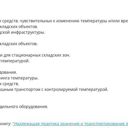
 средств, чувствительных к изменению температуры и/или вр
кладских объектов.
дской инфраструктуры.
кладских объектов.
 для стационарных складских зон.
 температурой.
дования.
ринга температуры.
 средств.
ушным транспортом с контролируемой температурой.
дильного оборудования.
книгу:
"Надлежащая практика хранения и транспортирования л