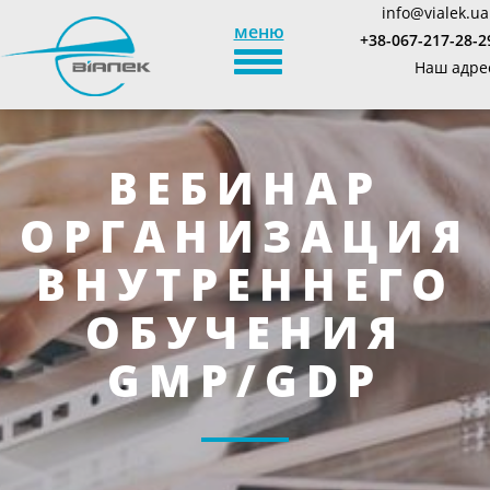
info@vialek.ua
меню
+38-067-217-28-2
TOGGLE_NAVIGATION
Наш адре
ВЕБИНАР
ОРГАНИЗАЦИЯ
ВНУТРЕННЕГО
ОБУЧЕНИЯ
GMP/GDP