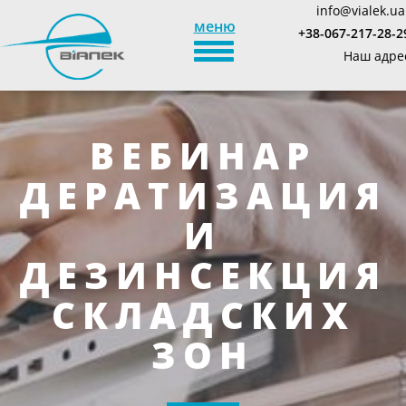
info@vialek.ua
меню
+38-067-217-28-2
TOGGLE_NAVIGATION
Наш адре
ВЕБИНАР
ДЕРАТИЗАЦИЯ
И
ДЕЗИНСЕКЦИЯ
СКЛАДСКИХ
ЗОН