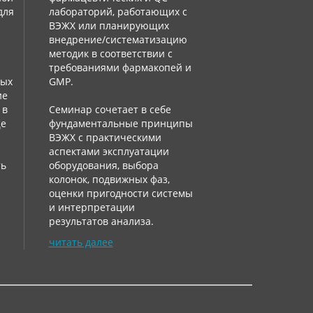
для
лабораторий, работающих с
ВЭЖХ или планирующих
внедрение/систематизацию
методик в соответствии с
требованиями фармакопей и
ных
GMP.
ие
 в
Семинар сочетает в себе
ще
фундаментальные принципы
:
ВЭЖХ с практическими
аспектами эксплуатации
ть
оборудования, выбора
колонок, подвижных фаз,
оценки пригодности системы
и интерпретации
результатов анализа.
читать далее