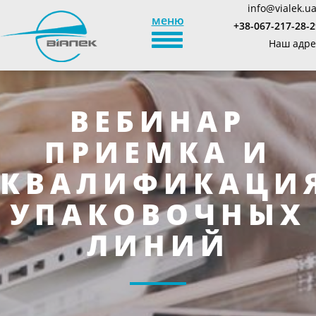
info@vialek.u
меню
+38-067-217-28-2
TOGGLE_NAVIGATION
Наш адре
ВЕБИНАР
ПРИЕМКА И
КВАЛИФИКАЦИ
УПАКОВОЧНЫХ
ЛИНИЙ