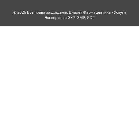
© 2026 Все права защищены. Виалек Фармацевтика - Услуги
Экспертов в GXP, GMP, GDP