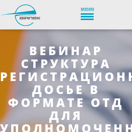
меню
TOGGLE_NAVIGATION
ВЕБИНАР
СТРУКТУРА
РЕГИСТРАЦИОН
ДОСЬЕ В
ФОРМАТЕ ОТД
ДЛЯ
УПОЛНОМОЧЕН