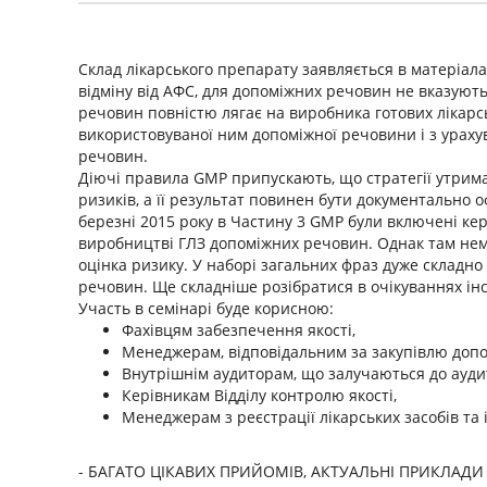
Склад лікарського препарату заявляється в матеріалах
відміну від АФС, для допоміжних речовин не вказуютьс
речовин повністю лягає на виробника готових лікарс
використовуваної ним допоміжної речовини і з ураху
речовин.
Діючі правила GMP припускають, що стратегії утрима
ризиків, а її результат повинен бути документально 
березні 2015 року в Частину 3 GMP були включені ке
виробництві ГЛЗ допоміжних речовин. Однак там немає
оцінка ризику. У наборі загальних фраз дуже складн
речовин. Ще складніше розібратися в очікуваннях ін
Участь в семінарі буде корисною:
Фахівцям забезпечення якості,
Менеджерам, відповідальним за закупівлю доп
Внутрішнім аудиторам, що залучаються до ауди
Керівникам Відділу контролю якості,
Менеджерам з реєстрації лікарських засобів та і
- БАГАТО ЦІКАВИХ ПРИЙОМІВ, АКТУАЛЬНІ ПРИКЛАДИ І