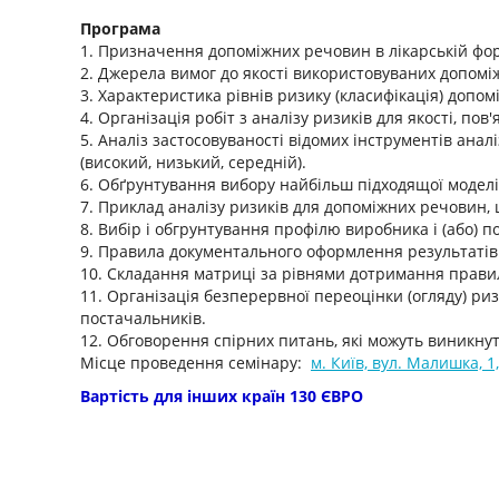
Програма
1. Призначення допоміжних речовин в лікарській фор
2. Джерела вимог до якості використовуваних допомі
3. Характеристика рівнів ризику (класифікація) допом
4. Організація робіт з аналізу ризиків для якості, п
5. Аналіз застосовуваності відомих інструментів анал
(високий, низький, середній).
6. Обґрунтування вибору найбільш підходящої моделі
7. Приклад аналізу ризиків для допоміжних речовин, 
8. Вибір і обгрунтування профілю виробника і (або) 
9. Правила документального оформлення результатів 
10. Складання матриці за рівнями дотримання правил
11. Організація безперервної переоцінки (огляду) р
постачальників.
12. Обговорення спірних питань, які можуть виникнут
Місце проведення семінару:
м. Київ, вул. Малишка, 1
Вартість для інших країн 130 ЄВРО