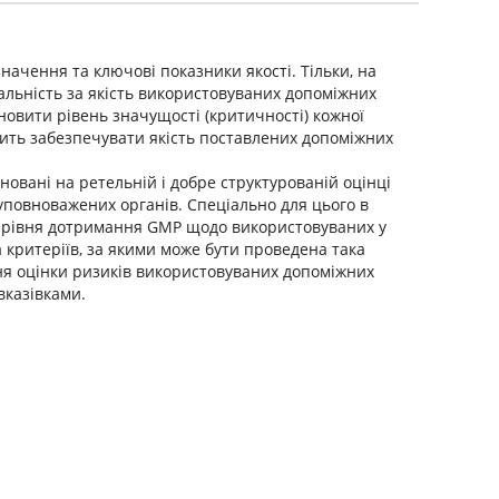
значення та ключові показники якості. Тільки, на
ідальність за якість використовуваних допоміжних
новити рівень значущості (критичності) кожної
лить забезпечувати якість поставлених допоміжних
овані на ретельній і добре структурованій оцінці
 уповноважених органів. Спеціально для цього в
ня рівня дотримання GMP щодо використовуваних у
 критеріїв, за якими може бути проведена така
ння оцінки ризиків використовуваних допоміжних
вказівками.