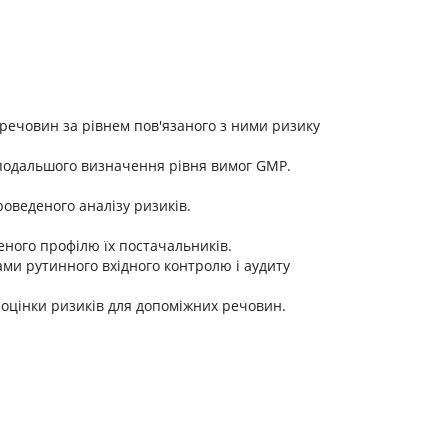
х речовин за рівнем пов'язаного з ними ризику
і подальшого визначення рівня вимог GMP.
оведеного аналізу ризиків.
еного профілю їх постачальників.
ами рутинного вхідного контролю і аудиту
ї оцінки ризиків для допоміжних речовин.