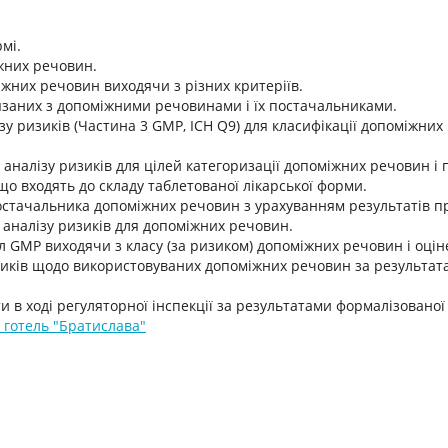
мі.
жних речовин.
іжних речовин виходячи з різних критеріїв.
ов'язаних з допоміжними речовинами і їх постачальниками.
ізу ризиків (Частина 3 GMP, ICH Q9) для класифікації допоміжни
 аналізу ризиків для цілей категоризації допоміжних речовин 
що входять до складу таблетованої лікарської форми.
постачальника допоміжних речовин з урахуванням результатів пр
аналізу ризиків для допоміжних речовин.
 GMP виходячи з класу (за ризиком) допоміжних речовин і оцін
изиків щодо використовуваних допоміжних речовин за результат
и в ході регуляторної інспекції за результатами формалізовано
, готель "Братислава"