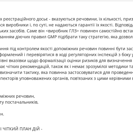
 реєстраційного досьє - вказуються речовини, їх кількості, при
я виробники і, по суті, не надаються гарантії їх якості. Відпов
ьких засобів. Саме він <виробник ГЛЗ> повинен самостійно вста
ванням діючих правил GMP підібрати таку стратегію, яка дозво
ння під контролем якості допоміжних речовин повинні бути засн
оформлений і перевірятися в ході регуляторних інспекцій з боку
рівні вказівки щодо формалізації оцінки ризиків для визначен
 чітких рекомендацій, також як і немає зрозумілої методики та
о визначити тактику, яка повинна застосовуватися для проведе
спекторів уповноважених органів, пов'язаних з цими керівними 
оміжних речовин,
ту постачальників,
н.
 ЧІТКИЙ ПЛАН ДІЙ -