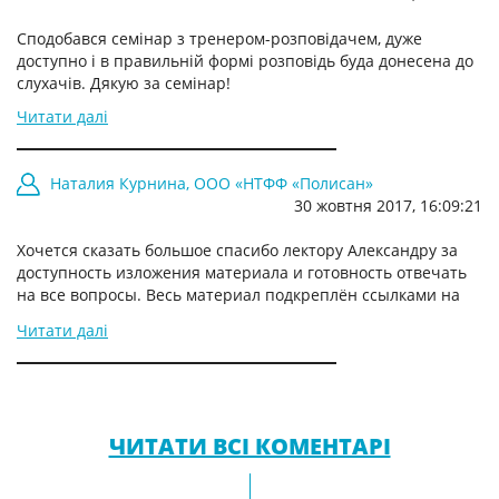
Сподобався семінар з тренером-розповідачем, дуже
доступно і в правильній формі розповідь буда донесена до
слухачів. Дякую за семінар!
Читати далі
Наталия Курнина, ООО «НТФФ «Полисан»
30 жовтня 2017, 16:09:21
Хочется сказать большое спасибо лектору Александру за
доступность изложения материала и готовность отвечать
на все вопросы. Весь материал подкреплён ссылками на
конкретные источники, которые можно ещё раз изучить.
Читати далі
Пожелание только одно – сделать семинар на 2 дня.
Елена Будревича, AS “Olainfarm”
Вероніка Лущик, ТОВ «Мікрофарм»
Наталія Шиліна, ПАТ «Фармак»
ЧИТАТИ ВСІ КОМЕНТАРІ
Спасибо компании «Виалек» за доступную и нужную
Качественно изложен материал. Лектор доступно изложил
Відвідати та прийняти участь в навчанні з питань вхідного
информацию по теме семинара.
информацию, ответил на все интересующие вопросы.
контролю друкованих матеріалів раджу всім