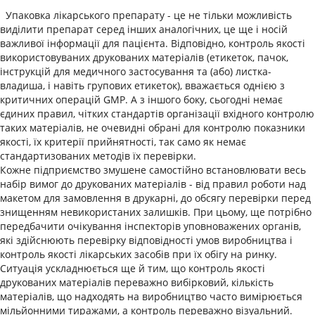
Упаковка лікарського препарату - це не тільки можливість
виділити препарат серед інших аналогічних, це ще і носій
важливої ​​інформації для пацієнта. Відповідно, контроль якості
використовуваних друкованих матеріалів (етикеток, пачок,
інструкцій для медичного застосування та (або) листка-
владиша, і навіть групових етикеток), вважається однією з
критичних операцій GMP. А з іншого боку, сьогодні немає
єдиних правил, чітких стандартів організації вхідного контролю
таких матеріалів, не очевидні обрані для контролю показники
якості, їх критерії прийнятності, так само як немає
стандартизованих методів їх перевірки.
Кожне підприємство змушене самостійно встановлювати весь
набір вимог до друкованих матеріалів - від правил роботи над
макетом для замовлення в друкарні, до обсягу перевірки перед
знищенням невикористаних залишків. При цьому, ще потрібно
передбачити очікування інспекторів уповноважених органів,
які здійснюють перевірку відповідності умов виробництва і
контроль якості лікарських засобів при їх обігу на ринку.
Ситуація ускладнюється ще й тим, що контроль якості
друкованих матеріалів переважно вибірковий, кількість
матеріалів, що надходять на виробництво часто вимірюється
мільйонними тиражами, а контроль переважно візуальний.