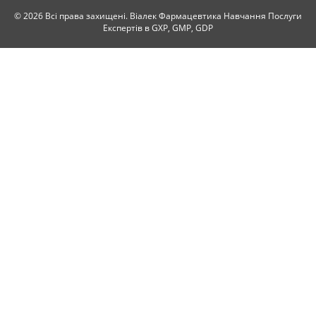
© 2026 Всі права захищені. Віалек Фармацевтика Навчання Послуги
Експертів в GXP, GMP, GDP