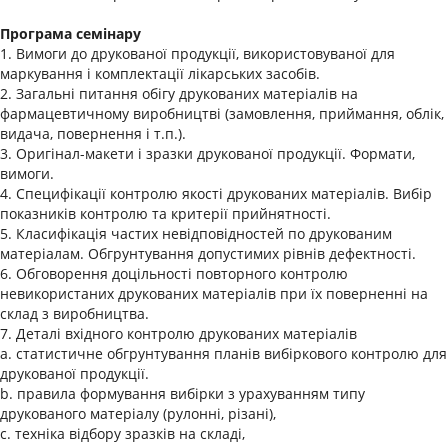
Програма семінару
1. Вимоги до друкованої продукції, використовуваної для
маркування і комплектації лікарських засобів.
2. Загальні питання обігу друкованих матеріалів на
фармацевтичному виробництві (замовлення, приймання, облік,
видача, повернення і т.п.).
3. Оригінал-макети і зразки друкованої продукції. Формати,
вимоги.
4. Специфікації контролю якості друкованих матеріалів. Вибір
показників контролю та критерії прийнятності.
5. Класифікація частих невідповідностей по друкованим
матеріалам. Обгрунтування допустимих рівнів дефектності.
6. Обговорення доцільності повторного контролю
невикористаних друкованих матеріалів при їх поверненні на
склад з виробництва.
7. Деталі вхідного контролю друкованих матеріалів
a. статистичне обгрунтування планів вибіркового контролю для
друкованої продукції.
b. правила формування вибірки з урахуванням типу
друкованого матеріалу (рулонні, різані),
c. техніка відбору зразків на складі,