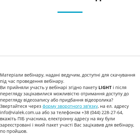
Матеріали вебінару, надані ведучим, доступні для скачування
під час проведення вебінару.
Ви прийняли участь у вебінарі згідно пакету
LIGHT
і після
перегляду зацікавилися можливістю отримання доступу до
перегляду відеозапису або придбання відеоролика?
Звертайтеся через
форму зворотного зв'язку
, на ел. адресу
info@vialek.com.ua або за телефоном +38 (044) 228-27-64,
вкажіть ПІБ учасника, електронну адресу на яку були
зареєстровані і який пакет участі Вас зацікавив для вебінару,
по пройшов.