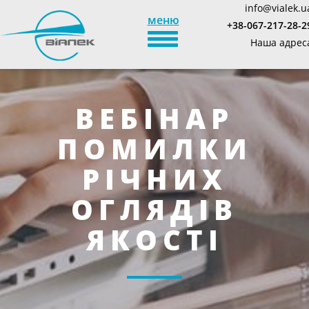
info@vialek.u
меню
+38-067-217-28-2
TOGGLE_NAVIGATION
Наша адрес
ВЕБІНАР
ПОМИЛКИ
РІЧНИХ
ОГЛЯДІВ
ЯКОСТІ