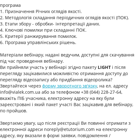
програма
1. Призначення Річних оглядів якості.
2. Методологія складання періодичних оглядів якості (ПОК).
3. Етапи збору - обробки- інтерпретації даних.
4. Ключові помилки при складанні ПОК.
5. Критерії ранжирування помилок.
6. Програма управлінських рішень.
Матеріали вебінару, надані ведучим, доступні для скачування
під час проведення вебінару.
Ви прийняли участь у вебінарі згідно пакету
LIGHT
і після
перегляду зацікавилися можливістю отримання доступу до
перегляду відеозапису або придбання відеоролика?
Звертайтеся через
форму зворотного зв'язку
, на ел. адресу
info@vialek.com.ua або за телефоном +38 (044) 228-27-64,
вкажіть ПІБ учасника, електронну адресу на яку були
зареєстровані і який пакет участі Вас зацікавив для вебінару,
по пройшов.
Звертаємо увагу, що після реєстрації Ви повинні отримати з
електронної адреси noreply@etutorium.com на електронну
адресу, яку вказали в формі заявки, повідомлення /