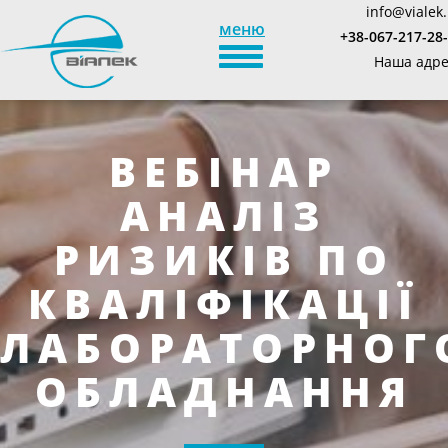
info@vialek
меню
+38-067-217-28
TOGGLE_NAVIGATION
Наша адре
ВЕБІНАР
АНАЛІЗ
РИЗИКІВ ПО
КВАЛІФІКАЦІЇ
ЛАБОРАТОРНОГ
ОБЛАДНАННЯ