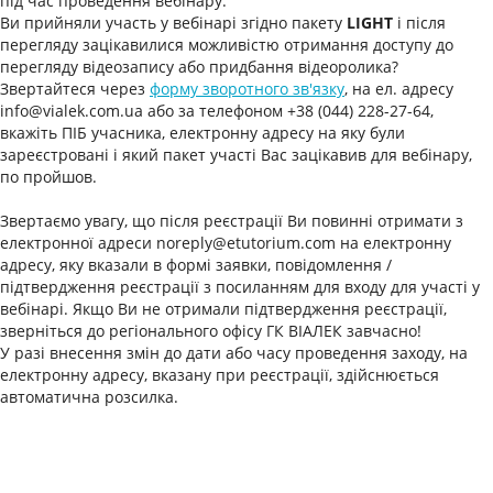
під час проведення вебінару.
Ви прийняли участь у вебінарі згідно пакету
LIGHT
і після
перегляду зацікавилися можливістю отримання доступу до
перегляду відеозапису або придбання відеоролика?
Звертайтеся через
форму зворотного зв'язку
, на ел. адресу
info@vialek.com.ua або за телефоном +38 (044) 228-27-64,
вкажіть ПІБ учасника, електронну адресу на яку були
зареєстровані і який пакет участі Вас зацікавив для вебінару,
по пройшов.
Звертаємо увагу, що після реєстрації Ви повинні отримати з
електронної адреси noreply@etutorium.com на електронну
адресу, яку вказали в формі заявки, повідомлення /
підтвердження реєстрації з посиланням для входу для участі у
вебінарі. Якщо Ви не отримали підтвердження реєстрації,
зверніться до регіонального офісу ГК ВІАЛЕК завчасно!
У разі внесення змін до дати або часу проведення заходу, на
електронну адресу, вказану при реєстрації, здійснюється
автоматична розсилка.