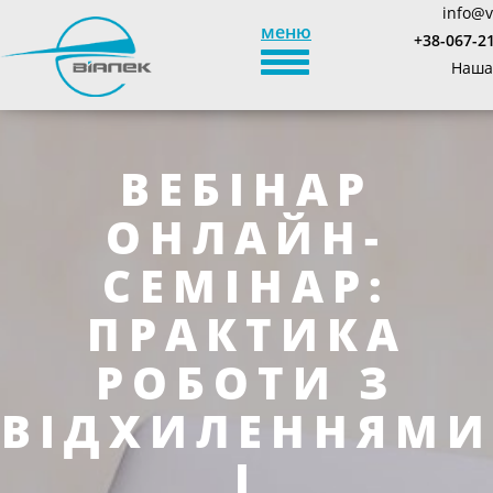
info@v
меню
+38-067-2
TOGGLE_NAVIGATION
Наша
ВЕБІНАР
ОНЛАЙН-
СЕМІНАР:
ПРАКТИКА
РОБОТИ З
ВІДХИЛЕННЯМИ
І