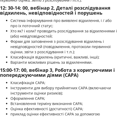
первинної оцінки, звіти з розслідування і т.п.);
12: 30-14: 00, вебінар 2, Деталі розслідування
відхилень, невідповідностей і порушень
Система інформування про виявлені відхилення, і / або
про їх поточний статус;
Хто як? і коли? проводить розслідування за відхиленнями і
(або) невідповідностей;
Форми для заповнення з розслідування відхилень і
невідповідностей (повідомлення, протоколи первинної
оцінки, звіти з розслідування і т.п.);
Класифікація відхилень (критичні, важливі, інші);
Варіанти можливих рішень за відхиленнями.
15:00-17: 00, вебінар 3, Робота з коригуючими і
попереджуючими діями (САРА)
Класифікація САРА;
Інструменти для вибору прийнятних САРА (включаючи
інструменти оцінки ризиків);
Оформлення САРА;
Встановлення терміну виконання САРА;
Оцінка ефективності (достатності) САРА;
приклад оцінки ефективності САРА за допомогою