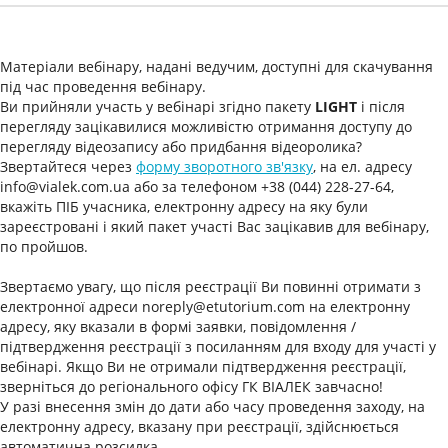
Матеріали вебінару, надані ведучим, доступні для скачування
під час проведення вебінару.
Ви прийняли участь у вебінарі згідно пакету
LIGHT
і після
перегляду зацікавилися можливістю отримання доступу до
перегляду відеозапису або придбання відеоролика?
Звертайтеся через
форму зворотного зв'язку
, на ел. адресу
info@vialek.com.ua або за телефоном +38 (044) 228-27-64,
вкажіть ПІБ учасника, електронну адресу на яку були
зареєстровані і який пакет участі Вас зацікавив для вебінару,
по пройшов.
Звертаємо увагу, що після реєстрації Ви повинні отримати з
електронної адреси noreply@etutorium.com на електронну
адресу, яку вказали в формі заявки, повідомлення /
підтвердження реєстрації з посиланням для входу для участі у
вебінарі. Якщо Ви не отримали підтвердження реєстрації,
зверніться до регіонального офісу ГК ВІАЛЕК завчасно!
У разі внесення змін до дати або часу проведення заходу, на
електронну адресу, вказану при реєстрації, здійснюється
автоматична розсилка.