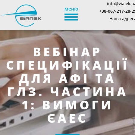
info@vialek.u
меню
+38-067-217-28-2
TOGGLE_NAVIGATION
Наша адрес
ВЕБІНАР
СПЕЦИФІКАЦІЇ
ДЛЯ АФІ ТА
ГЛЗ. ЧАСТИНА
1: ВИМОГИ
ЄАЕС