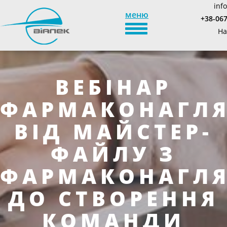
inf
меню
+38-067
TOGGLE_NAVIGATION
На
ВЕБІНАР
ФАРМАКОНАГЛЯ
ВІД МАЙСТЕР-
ФАЙЛУ З
ФАРМАКОНАГЛ
ДО СТВОРЕННЯ
КОМАНДИ