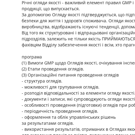
Річні огляди якості - важливий елемент правил GMP і
продукції, що випускається.
За допомогою Огляду якості підтверджується, що підпр
безпеки для життя і здоров'я споживача. Огляди якос
виробництва, відображають існуючі тенденції, допома
Від того як структуровані і відпрацьовані організацій
підрозділів, залежить не тільки якість ПРИЙМАЮТЬСЯ
фахівцям Відділу забезпечення якості і всім, хто праг
програма
(1) Вимоги GMP щодо Оглядів якості, очікування інспе
(2) Етапи проведення оглядів.
(3) Організаційні питання проведення оглядів
- структура оглядів.
- можливості для групування оглядів.
- розподіл відповідальності за елементи огляду якості
- документи і записи, які супроводжують огляди якості
- особливості проведення (підготовки) оглядів при ро
- періодичність проведення оглядів.
- оформлення та облік управлінських рішень
за результатами оглядів.
- використання результатів, отриманих в Оглядах якос