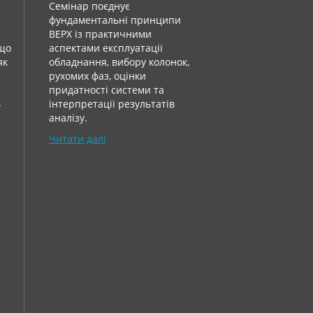
Семінар поєднує
фундаментальні принципи
ВЕРХ із практичними
 що
аспектами експлуатації
як
обладнання, вибору колонок,
рухомих фаз, оцінки
придатності системи та
ь
інтерпретації результатів
аналізу.
Читати далі