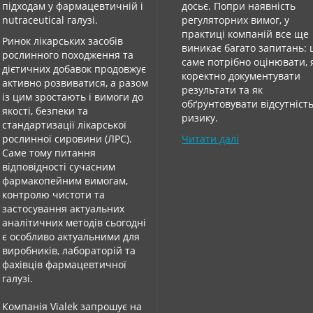
підходам у фармацевтичній і
досьє. Попри наявність
nutraceutical галузі.
регуляторних вимог, у
практиці компаній все ще
Ринок лікарських засобів
виникає багато запитань:
рослинного походження та
саме потрібно оцінювати, 
дієтичних добавок продовжує
коректно документувати
активно розвиватися, а разом
результати та як
із цим зростають і вимоги до
обґрунтовувати відсутніст
якості, безпеки та
ризику.
стандартизації лікарської
рослинної сировини (ЛРС).
Читати далі
Саме тому питання
відповідності сучасним
фармакопейним вимогам,
контролю чистоти та
застосування актуальних
аналітичних методів сьогодні
є особливо актуальними для
виробників, лабораторій та
фахівців фармацевтичної
галузі.
Компанія Vialek запрошує на