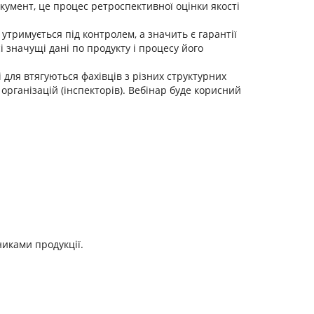
окумент, це процес ретроспективної оцінки якості
 утримується під контролем, а значить є гарантії
 значущі дані по продукту і процесу його
і для втягуються фахівців з різних структурних
рганізацій (інспекторів). Вебінар буде корисний
.
никами продукції.