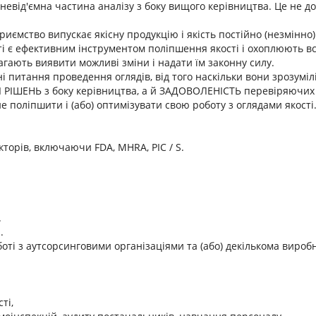
 невід'ємна частина аналізу з боку вищого керівництва. Це не д
иємство випускає якісну продукцію і якість постійно (незмінно)
ті є ефективним інструментом поліпшення якості і охоплюють всі
гають виявити можливі зміни і надати їм законну силу.
ні питання проведення оглядів, від того наскільки вони зрозуміл
 РІШЕНЬ з боку керівництва, а й ЗАДОВОЛЕНІСТЬ перевіряючих о
не поліпшити і (або) оптимізувати свою роботу з оглядами якості
кторів, включаючи FDA, MHRA, PIC / S.
.
.
боті з аутсорсинговими організаціями та (або) декількома вироб
ті,