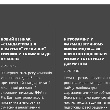
НОВИЙ ВЕБІНАР:
НІТРОЗАМІНИ У
«СТАНДАРТИЗАЦІЯ
ФАРМАЦЕВТИЧНОМУ
ЛІКАРСЬКОЇ РОСЛИННОЇ
ВИРОБНИЦТВІ — ЯК
СИРОВИНИ ТА ВИМОГИ ДО
КОРЕКТНО ОЦІНЮВАТИ
ЇЇ ЯКОСТІ»
РИЗИКИ ТА ГОТУВАТИ
ДОКУМЕНТИ
2026-05-12
2026-03-02
09 червня 2026 року компанія
Vialek проведе вебінар,
Тема нітрозамінів уже кіль
присвячений стандартизації
років залишається однією 
лікарської рослинної
найчутливіших для
сировини, вимогам ДФУ та
фармацевтичних виробник
Ph. Eur., контролю якості,
Вона регулярно виникає п
показникам чистоти та
час інспекцій, аудитів та 
сучасним аналітичним
підготовці реєстраційних