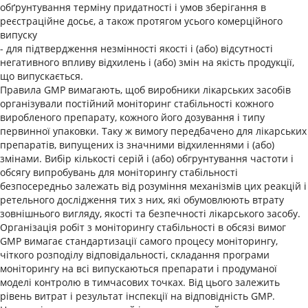
обґрунтування терміну придатності і умов зберігання в
реєстраційне досьє, а також протягом усього комерційного
випуску
- для підтвердження незмінності якості і (або) відсутності
негативного впливу відхилень і (або) змін на якість продукції,
що випускається.
Правила GMP вимагають, щоб виробники лікарських засобів
організували постійний моніторинг стабільності кожного
виробленого препарату, кожного його дозування і типу
первинної упаковки. Таку ж вимогу передбачено для лікарських
препаратів, випущених із значними відхиленнями і (або)
змінами. Вибір кількості серій і (або) обгрунтування частоти і
обсягу випробувань для моніторингу стабільності
безпосередньо залежать від розуміння механізмів цих реакцій і
ретельного дослідження тих з них, які обумовлюють втрату
зовнішнього вигляду, якості та безпечності лікарського засобу.
Організація робіт з моніторингу стабільності в обсязі вимог
GMP вимагає стандартизації самого процесу моніторингу,
чіткого розподілу відповідальності, складання програми
моніторингу на всі випускаються препарати і продуманої
моделі контролю в тимчасових точках. Від цього залежить
рівень витрат і результат інспекції на відповідність GMP.