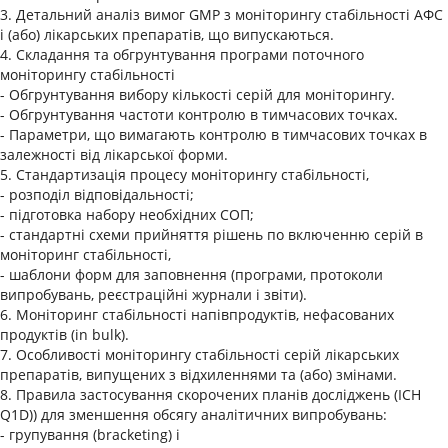
3. Детальний аналіз вимог GMP з моніторингу стабільності АФС
і (або) лікарських препаратів, що випускаються.
4. Складання та обгрунтування програми поточного
моніторингу стабільності
- Обгрунтування вибору кількості серій для моніторингу.
- Обгрунтування частоти контролю в тимчасових точках.
- Параметри, що вимагають контролю в тимчасових точках в
залежності від лікарської форми.
5. Стандартизація процесу моніторингу стабільності,
- розподіл відповідальності;
- підготовка набору необхідних СОП;
- стандартні схеми прийняття рішень по включенню серій в
моніторинг стабільності,
- шаблони форм для заповнення (програми, протоколи
випробувань, реєстраційні журнали і звіти).
6. Моніторинг стабільності напівпродуктів, нефасованих
продуктів (in bulk).
7. Особливості моніторингу стабільності серій лікарських
препаратів, випущених з відхиленнями та (або) змінами.
8. Правила застосування скорочених планів досліджень (ICH
Q1D)) для зменшення обсягу аналітичних випробувань:
- групування (bracketing) і