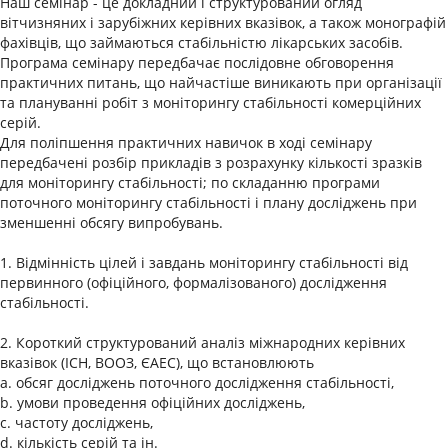
Наш семінар - це докладний і структурований огляд
вітчизняних і зарубіжних керівних вказівок, а також монографій
фахівців, що займаються стабільністю лікарських засобів.
Програма семінару передбачає послідовне обговорення
практичних питань, що найчастіше виникають при організації
та плануванні робіт з моніторингу стабільності комерційних
серій.
Для поліпшення практичних навичок в ході семінару
передбачені розбір прикладів з розрахунку кількості зразків
для моніторингу стабільності; по складанню програми
поточного моніторингу стабільності і плану досліджень при
зменшенні обсягу випробувань.
1. Відмінність цілей і завдань моніторингу стабільності від
первинного (офіційного, формалізованого) дослідження
стабільності.
2. Короткий структурований аналіз міжнародних керівних
вказівок (ICH, ВООЗ, ЄАЕС), що встановлюють
a. обсяг досліджень поточного дослідження стабільності,
b. умови проведення офіційних досліджень,
c. частоту досліджень,
d. кількість серій та ін.