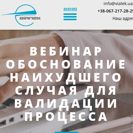
info@vialek.ua
меню
+38-067-217-28-2
TOGGLE_NAVIGATION
Наш адре
ВЕБИНАР
ОБОСНОВАНИЕ
НАИХУДШЕГО
СЛУЧАЯ ДЛЯ
ВАЛИДАЦИИ
ПРОЦЕССА