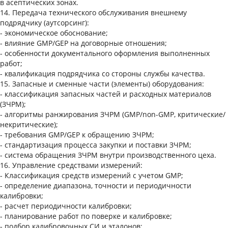
в асептических зонах.
14. Передача технического обслуживания внешнему
подрядчику (аутсорсинг):
- экономическое обоснование;
- влияние GMP/GЕP на договорные отношения;
- особенности документального оформления выполненных
работ;
- квалификация подрядчика со стороны службы качества.
15. Запасные и сменные части (элементы) оборудования:
- классификация запасных частей и расходных материалов
(ЗЧРМ);
- алгоритмы ранжирования ЗЧРМ (GMP/non-GMP, критические/
некритические);
- требования GMP/GEP к обращению ЗЧРМ;
- стандартизация процесса закупки и поставки ЗЧРМ;
- система обращения ЗЧРМ внутри производственного цеха.
16. Управление средствами измерений:
- Классификация средств измерений с учетом GMP;
- определение диапазона, точности и периодичности
калибровки;
- расчет периодичности калибровки;
- планирование работ по поверке и калибровке;
- подбор калибровочных СИ и эталонов;