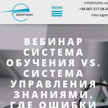
info@vialek.ua
меню
+38-067-217-28-2
TOGGLE_NAVIGATION
Наш адре
ВЕБИНАР
СИСТЕМА
ОБУЧЕНИЯ VS.
СИСТЕМА
УПРАВЛЕНИЯ
ЗНАНИЯМИ.
ГДЕ ОШИБКИ