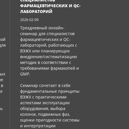
ФАРМАЦЕВТИЧЕСКИХ И QC-
ЛАБОРАТОРИЙ
2026-02-09
Трехдневный онлайн-
семинар для специалистов
ной
фармацевтических и QC-
для
лабораторий, работающих с
ВЭЖХ или планирующих
внедрение/систематизацию
методик в соответствии с
требованиями фармакопей и
ных
GMP.
ие
 в
Семинар сочетает в себе
ще
фундаментальные принципы
:
ВЭЖХ с практическими
аспектами эксплуатации
ть
оборудования, выбора
колонок, подвижных фаз,
оценки пригодности системы
и интерпретации