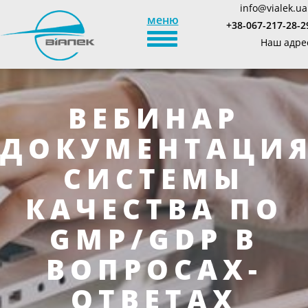
info@vialek.ua
меню
+38-067-217-28-2
TOGGLE_NAVIGATION
Наш адре
ВЕБИНАР
ДОКУМЕНТАЦИ
СИСТЕМЫ
КАЧЕСТВА ПО
GMP/GDP В
ВОПРОСАХ-
ОТВЕТАХ