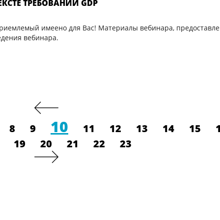
ЕКСТЕ ТРЕБОВАНИЙ GDP
приемлемый имеено для Вас! Материалы вебинара, предоставл
едения вебинара.
10
8
9
11
12
13
14
15
19
20
21
22
23