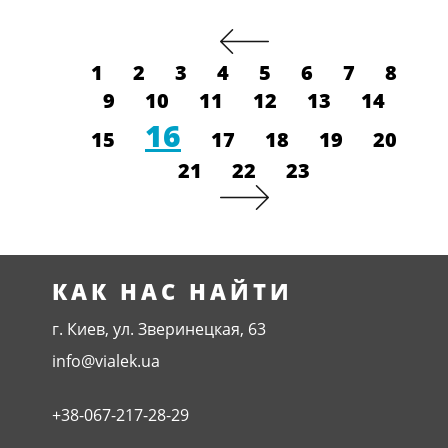
1
2
3
4
5
6
7
8
9
10
11
12
13
14
16
15
17
18
19
20
21
22
23
КАК НАС НАЙТИ
г. Киев, ул. Зверинецкая, 63
info@vialek.ua
+38-067-217-28-29