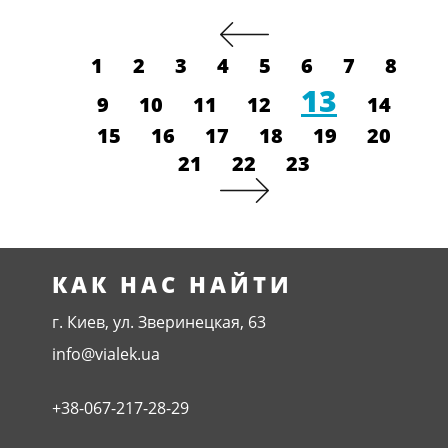
1
2
3
4
5
6
7
8
13
9
10
11
12
14
15
16
17
18
19
20
21
22
23
КАК НАС НАЙТИ
г. Киев, ул. Зверинецкая, 63
info@vialek.ua
+38-067-217-28-29