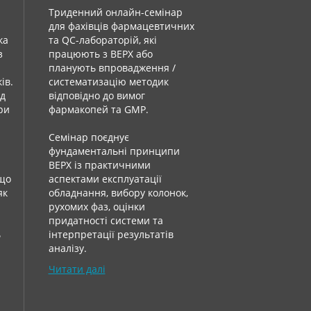
Триденний онлайн-семінар
для фахівців фармацевтичних
ка
та QC-лабораторій, які
з
працюють з ВЕРХ або
планують впровадження /
ів.
систематизацію методик
ід
відповідно до вимог
при
фармакопей та GMP.
Семінар поєднує
фундаментальні принципи
ВЕРХ із практичними
 що
аспектами експлуатації
як
обладнання, вибору колонок,
рухомих фаз, оцінки
придатності системи та
ь
інтерпретації результатів
аналізу.
Читати далі