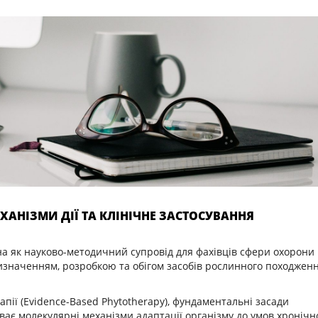
ЕХАНІЗМИ ДІЇ ТА КЛІНІЧНЕ ЗАСТОСУВАННЯ
а як науково-методичний супровід для фахівців сфери охорони
ризначенням, розробкою та обігом засобів рослинного походжен
рапії (Evidence-Based Phytotherapy), фундаментальні засади
риває молекулярні механізми адаптації організму до умов хронічн