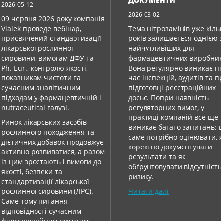
ДОКУМЕНТИ
2026-05-12
2026-03-02
09 червня 2026 року компанія
Vialek проведе вебінар,
Тема нітрозамінів уже кіль
присвячений стандартизації
років залишається однією 
лікарської рослинної
найчутливіших для
сировини, вимогам ДФУ та
фармацевтичних виробник
Ph. Eur., контролю якості,
Вона регулярно виникає п
показникам чистоти та
час інспекцій, аудитів та 
сучасним аналітичним
підготовці реєстраційних
підходам у фармацевтичній і
досьє. Попри наявність
nutraceutical галузі.
регуляторних вимог, у
практиці компаній все ще
Ринок лікарських засобів
виникає багато запитань:
рослинного походження та
саме потрібно оцінювати, 
дієтичних добавок продовжує
коректно документувати
активно розвиватися, а разом
результати та як
із цим зростають і вимоги до
обґрунтовувати відсутніст
якості, безпеки та
ризику.
стандартизації лікарської
рослинної сировини (ЛРС).
Читати далі
Саме тому питання
відповідності сучасним
фармакопейним вимогам,