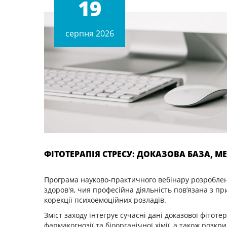
19
cерпня 2026
ФІТОТЕРАПІЯ СТРЕСУ: ДОКАЗОВА БАЗА, М
Програма науково-практичного вебінару розроблен
здоров'я, чия професійна діяльність пов’язана з п
корекції психоемоційних розладів.
Зміст заходу інтегрує сучасні дані доказової фітоте
фармакогнозії та біоорганічної хімії, а також розк