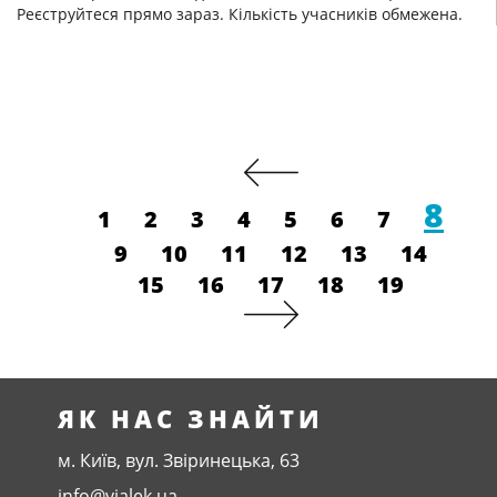
Реєструйтеся прямо зараз. Кількість учасників обмежена.
8
1
2
3
4
5
6
7
9
10
11
12
13
14
15
16
17
18
19
ЯК НАС ЗНАЙТИ
м. Київ, вул. Звіринецька, 63
info@vialek.ua