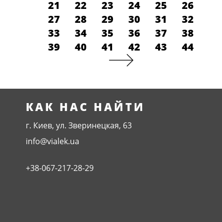
21
22
23
24
25
26
27
28
29
30
31
32
33
34
35
36
37
38
39
40
41
42
43
44
КАК НАС НАЙТИ
г. Киев, ул. Зверинецкая, 63
info@vialek.ua
+38-067-217-28-29